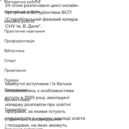
Методична робота
24 січня розпочався цикл онлайн-
Навчальна робота
зустрічей з абітурієнтами ВСП 
"Старобільський фаховий коледж 
Виховна робота
СНУ ім. В. Даля".
Практичне навчання
Профорієнтація
Бібліотека
Спорт
Привітання
Подяки
Майбутні вступники і їх батьки 
Оголошення
ознайомились з особливостями 
вступу в 2025 році, викладачі 
Героям слава!
коледжу розповіли про освітні 
Тревелблог
програми, за якими готують 
спеціалістів в нашому закладі освіти 
Студентське самоврядування
і посадами, на яких зможуть 