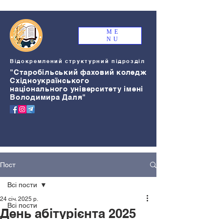
ME
NU
Відокремлений структурний підрозділ
"Старобільський
ф
аховий коледж
Східноукраїнського
національного університету імені
Володимира Даля"
Пост
Всі пости
24 січ. 2025 р.
Всі пости
День абітурієнта 2025