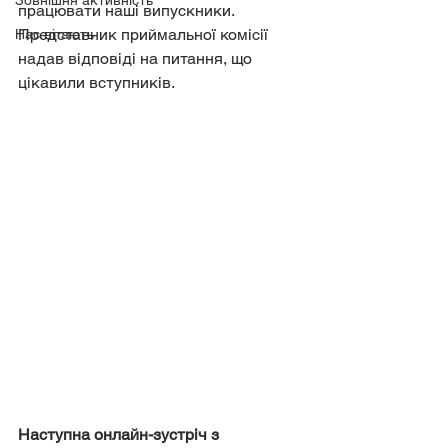
Зовнішня активність
працювати наші випускники.
Представник приймальної комісії 
Нас вітають
надав відповіді на питання, що 
цікавили вступників.
Наступна онлайн-зустріч з 