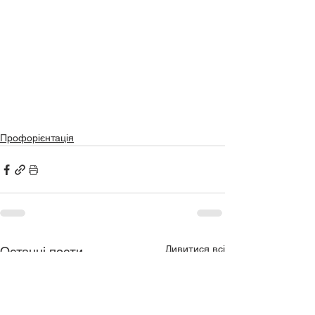
Профорієнтація
Дивитися всі
Останні пости