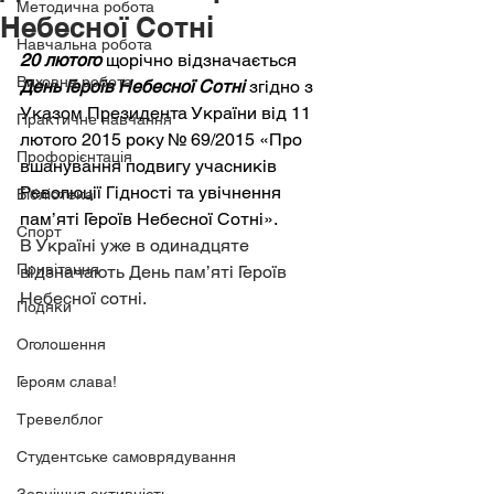
Методична робота
Небесної Сотні
Навчальна робота
20 лютого
 щорічно відзначається 
Виховна робота
День Героїв Небесної Сотні
згідно з 
Указом Президента України від 11 
Практичне навчання
лютого 2015 року № 69/2015 «Про 
Профорієнтація
вшанування подвигу учасників 
Революції Гідності та увічнення 
Бібліотека
пам’яті Героїв Небесної Сотні».
Спорт
В Україні уже в одинадцяте 
Привітання
відзначають День пам’яті Героїв 
Небесної сотні. 
Подяки
Оголошення
Героям слава!
Тревелблог
Студентське самоврядування