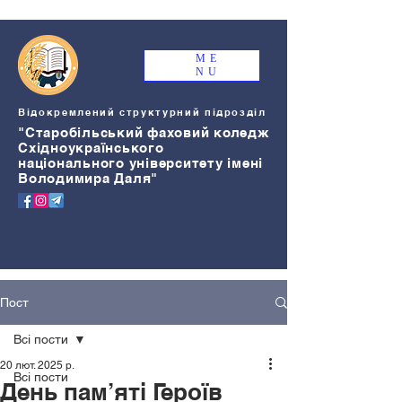
ME
NU
Відокремлений структурний підрозділ
"Старобільський
ф
аховий коледж
Східноукраїнського
національного університету імені
Володимира Даля"
Пост
Всі пости
20 лют. 2025 р.
Всі пости
День пам’яті Героїв