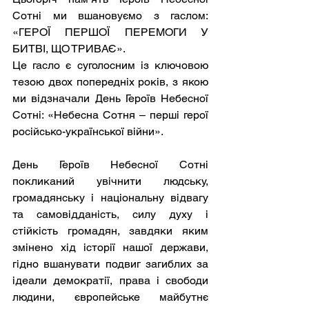
Сотні ми вшановуємо з гаслом: 
«ГЕРОЇ ПЕРШОЇ ПЕРЕМОГИ У 
БИТВІ, ЩО ТРИВАЄ».
Це гасло є суголосним із ключовою 
тезою двох попередніх років, з якою 
ми відзначали День Героїв Небесної 
Сотні: «Небесна Сотня – перші герої 
російсько-української війни».
День Героїв Небесної Сотні 
покликаний увічнити людську, 
громадянську і національну відвагу 
та самовідданість, силу духу і 
стійкість громадян, завдяки яким 
змінено хід історії нашої держави, 
гідно вшанувати подвиг загиблих за 
ідеали демократії, права і свободи 
людини, європейське майбутнє 