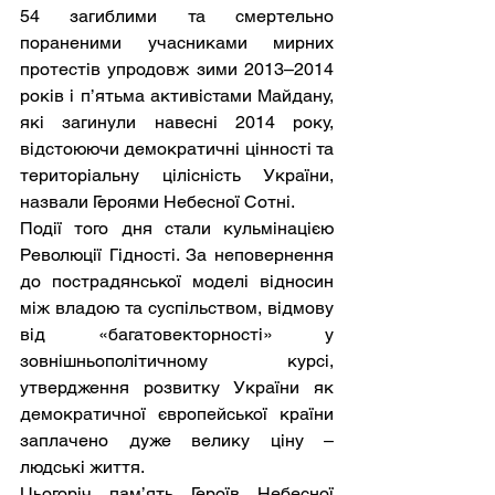
54 загиблими та смертельно 
пораненими учасниками мирних 
протестів упродовж зими 2013–2014 
років і п’ятьма активістами Майдану, 
які загинули навесні 2014 року, 
відстоюючи демократичні цінності та 
територіальну цілісність України, 
назвали Героями Небесної Сотні.
Події того дня стали кульмінацією 
Революції Гідності. За неповернення 
до пострадянської моделі відносин 
між владою та суспільством, відмову 
від «багатовекторності» у 
зовнішньополітичному курсі, 
утвердження розвитку України як 
демократичної європейської країни 
заплачено дуже велику ціну – 
людські життя.
Цьогоріч пам’ять Героїв Небесної 