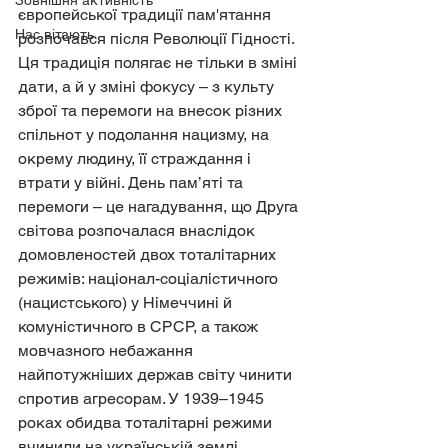
Зовнішня активність
європейської традиції пам'ятання 
Нас вітають
розпочався після Революції Гідності. 
Ця традиція полягає не тільки в зміні 
дати, а й у зміні фокусу – з культу 
зброї та перемоги на внесок різних 
спільнот у подолання нацизму, на 
окрему людину, її страждання і 
втрати у війні. День пам’яті та 
перемоги – це нагадування, що Друга 
світова розпочалася внаслідок 
домовленостей двох тоталітарних 
режимів: націонал-соціалістичного 
(нацистського) у Німеччині й 
комуністичного в СРСР, а також 
мовчазного небажання 
найпотужніших держав світу чинити 
спротив агресорам. У 1939–1945 
роках обидва тоталітарні режими 
вчинили на українській землі 