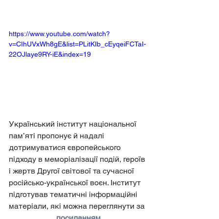
https://www.youtube.com/watch?
v=CIhUVxWh8gE&list=PLitKIb_cEyqeiFCTaI-
22OJlaye9RY-iE&index=19
Український інститут національної 
пам’яті пропонує й надалі 
дотримуватися європейського 
підходу в меморіалізації подій, героїв 
і жертв Другої світової та сучасної 
російсько-української воєн. Інститут 
підготував тематичні інформаційні 
матеріали, які можна переглянути за
посиланням