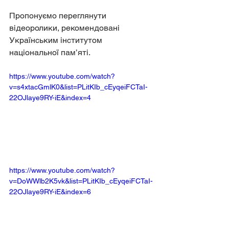
Пропонуємо переглянути 
відеоролики, рекомендовані 
Українським інститутом  
національної пам’яті.
https://www.youtube.com/watch?
v=s4xtacGmlK0&list=PLitKIb_cEyqeiFCTaI-
22OJlaye9RY-iE&index=4
https://www.youtube.com/watch?
v=DoWWlb2K5vk&list=PLitKIb_cEyqeiFCTaI-
22OJlaye9RY-iE&index=6