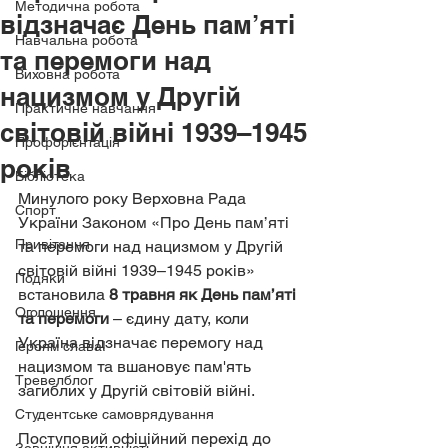
Методична робота
відзначає День пам’яті
Навчальна робота
та перемоги над
Виховна робота
нацизмом у Другій
Практичне навчання
світовій війні 1939–1945
Профорієнтація
років
Бібліотека
Минулого року Верховна Рада 
Спорт
України Законом «Про День пам’яті 
Привітання
та перемоги над нацизмом у Другій 
світовій війні 1939–1945 років» 
Подяки
встановила 
8 травня як День пам’яті 
Оголошення
та перемоги
 – єдину дату, коли 
Україна відзначає перемогу над 
Героям слава!
нацизмом та вшановує пам'ять 
Тревелблог
загиблих у Другій світовій війні. 
Студентське самоврядування
Поступовий офіційний перехід до 