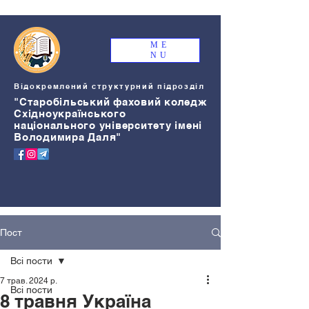
ME
NU
Відокремлений структурний підрозділ
"Старобільський
ф
аховий коледж
Східноукраїнського
національного університету імені
Володимира Даля"
Пост
Всі пости
7 трав. 2024 р.
Всі пости
8 травня Україна