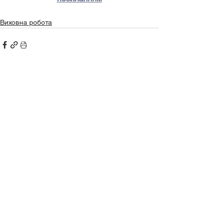
Виховна робота
Дивитися всі
Останні пости